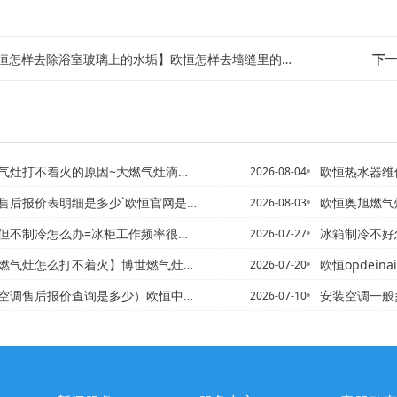
恒怎样去除浴室玻璃上的水垢】欧恒怎样去墙缝里的蚂蚁窝
下一
灶打不着火的原因~大燃气灶滴滴响打不着火
欧恒热水器维修收费标
2026-08-04
售后报价表明细是多少`欧恒官网是多少
欧恒奥旭燃气灶打
2026-08-03
不制冷怎么办=冰柜工作频率很高怎么办
冰箱制冷不好
2026-07-27
气灶怎么打不着火】博世燃气灶总是打不着火
欧恒opdeinai
2026-07-20
后报价查询是多少）欧恒中央空调售后报价查询是多少钱新发布
安装空调一般
2026-07-10