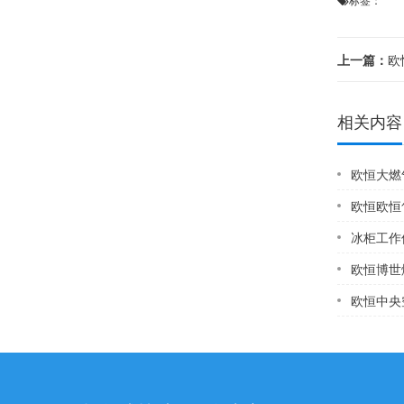
标签：
上一篇：
欧
相关内容
欧恒大燃气
欧恒欧恒
冰柜工作但
欧恒博世燃
欧恒中央空调售