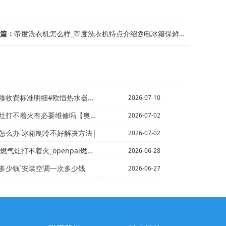
篇：
帝度洗衣机怎么样_帝度洗衣机特点介绍@电冰箱保鲜里面结冰怎么办-电冰箱保鲜里面结...
准明细#欧恒热水器维修收费标准明细表新版
2026-07-10
不着火有必要维修吗【奥旭燃气灶熄火_1
2026-07-02
怎么办 冰箱制冷不好解决方法|
2026-07-02
燃气灶打不着火_openpai燃气灶打不着火
2026-06-28
多少钱`安装空调一次多少钱
2026-06-27