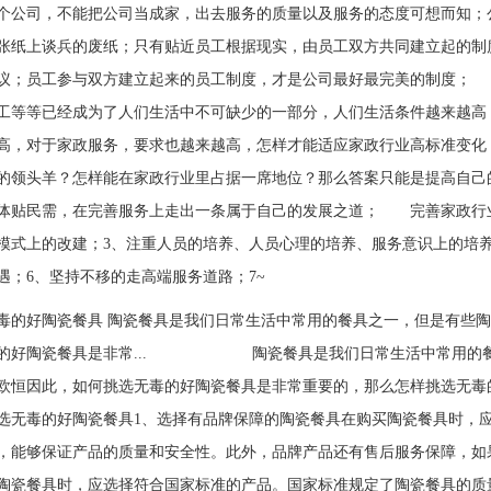
个公司，不能把公司当成家，出去服务的质量以及服务的态度可想而知；
张纸上谈兵的废纸；只有贴近员工根据现实，由员工双方共同建立起的制
议；员工参与双方建立起来的员工制度，才是公司最好最完美的制度；
工等等已经成为了人们生活中不可缺少的一部分，人们生活条件越来越高
高，对于家政服务，要求也越来越高，怎样才能适应家政行业高标准变化
的领头羊？怎样能在家政行业里占据一席地位？那么答案只能是提高自己
体贴民需，在完善服务上走出一条属于自己的发展之道； 完善家政行业
模式上的改建；3、注重人员的培养、人员心理的培养、服务意识上的培养
遇；6、坚持不移的走高端服务道路；7~
毒的好陶瓷餐具 陶瓷餐具是我们日常生活中常用的餐具之一，但是有些
毒的好陶瓷餐具是非常... 陶瓷餐具是我们日常生活中常用的餐具
欧恒因此，如何挑选无毒的好陶瓷餐具是非常重要的，那么怎样挑选无毒
选无毒的好陶瓷餐具1、选择有品牌保障的陶瓷餐具在购买陶瓷餐具时，
，能够保证产品的质量和安全性。此外，品牌产品还有售后服务保障，如
陶瓷餐具时，应选择符合国家标准的产品。国家标准规定了陶瓷餐具的质