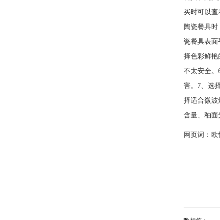
买时可以查
陶瓷餐具时
瓷餐具表面
择色彩鲜艳
不太安全。
害。7、选
择适合微波
含量、釉面
网页词：
欧