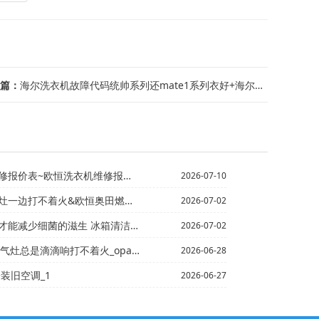
篇：
海尔洗衣机故障代码统帅系列还mate1系列衣好+海尔洗衣机故障代码有哪些 海尔洗...
~欧恒洗衣机维修报价表图片2027最新标准
2026-07-10
边打不着火&欧恒奥田燃气灶自己熄火_1
2026-07-02
滋生 冰箱清洁的技巧有哪些_1\冰箱长时间运转怎么办 ...
2026-07-02
总是滴滴响打不着火_opaiein燃气灶打不着火
2026-06-28
装旧空调_1
2026-06-27