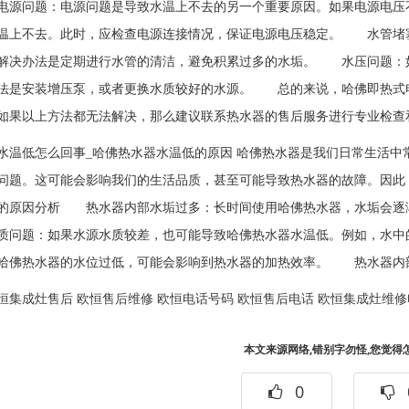
源问题：电源问题是导致水温上不去的另一个重要原因。如果电源电压
温上不去。此时，应检查电源连接情况，保证电源电压稳定。 水管堵
解决办法是定期进行水管的清洁，避免积累过多的水垢。 水压问题：
法是安装增压泵，或者更换水质较好的水源。 总的来说，哈佛即热式
如果以上方法都无法解决，那么建议联系热水器的售后服务进行专业检查
水温低怎么回事_哈佛热水器水温低的原因 哈佛热水器是我们日常生活
问题。这可能会影响我们的生活品质，甚至可能导致热水器的故障。因
的原因分析 热水器内部水垢过多：长时间使用哈佛热水器，水垢会逐
问题：如果水源水质较差，也可能导致哈佛热水器水温低。例如，水中
哈佛热水器的水位过低，可能会影响到热水器的加热效率。 热水器内
恒集成灶售后
欧恒售后维修
欧恒电话号码
欧恒售后电话
欧恒集成灶维修
本文来源网络,错别字勿怪,您觉得
0