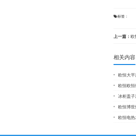
标签：
上一篇：
欧恒
相关内容
欧恒大平层燃气灶打
欧恒欧恒
冰柜盖子
欧恒博世燃气
欧恒电热水器维