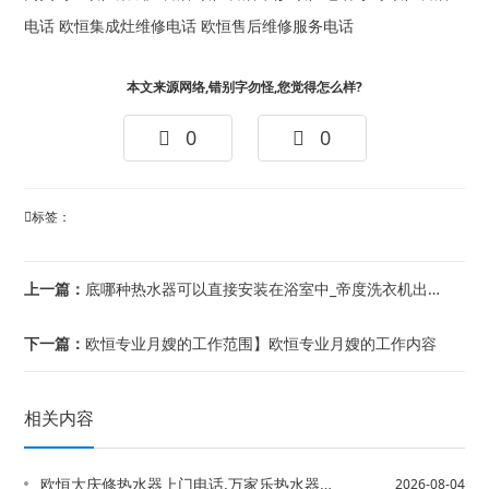
电话
欧恒集成灶维修电话
欧恒售后维修服务电话
本文来源网络,错别字勿怪,您觉得怎么样?
0
0
标签：
上一篇：
底哪种热水器可以直接安装在浴室中_帝度洗衣机出现E12故障代码的原因_帝度洗衣机...
下一篇：
欧恒专业月嫂的工作范围】欧恒专业月嫂的工作内容
相关内容
欧恒大庆修热水器上门电话,万家乐热水器怎么样@欧恒大燃气灶打不着火
2026-08-04