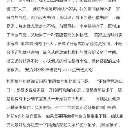
洲的一家小餐馆。在旁边放两面镜子，开拓视野的同时，空间
也“变”大了。 雅炫布业迪诺雅板木家具 我的房间修饰不多，富
有自然气息。因为没有书房，所以设计成下面是小型书房、上面
是床，将来做儿童房也不错。前面再挂一串草编的帘子，既增加
了田园气息，又增添了一种若隐若现的神秘感。 美家生活时尚实
木家具 原本厨房的门不大，改成了开放式以后感觉更实用。小吧
台下还能放些杂物，嵌入式的冰箱和悬挂的微波炉节省了空间。
墙面瓷砖贴得不错，小块斜式的铺法很有个性，整体搭配的立体
感很强。 安泊厨柜欧神诺瓷砖 >>>>点击进入论|
和阿姨的相处细节问题 和阿姨的相处细节问题 “不好意思说出
口”，是很多普通家庭一开始请阿姨的心态，但是换阿姨多了，还
是觉得有不少细节需要从一开始就立下规矩。 阿姨提供健康
证是基本操作，负责做饭、带宝宝的阿姨还必须提供幽门杆菌、
肺部X光的健康报告。如果需要阿姨经常独自带宝宝下楼，确认雇
佣前最好想办法查一下阿姨的家庭关系和犯罪记录。(照顾孩子，