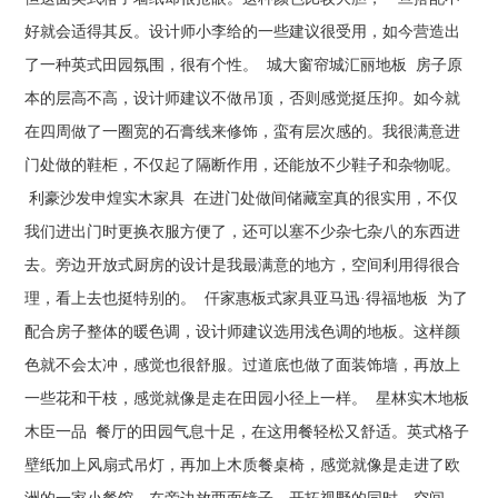
好就会适得其反。设计师小李给的一些建议很受用，如今营造出
了一种英式田园氛围，很有个性。 城大窗帘城汇丽地板 房子原
本的层高不高，设计师建议不做吊顶，否则感觉挺压抑。如今就
在四周做了一圈宽的石膏线来修饰，蛮有层次感的。我很满意进
门处做的鞋柜，不仅起了隔断作用，还能放不少鞋子和杂物呢。
利豪沙发申煌实木家具 在进门处做间储藏室真的很实用，不仅
我们进出门时更换衣服方便了，还可以塞不少杂七杂八的东西进
去。旁边开放式厨房的设计是我最满意的地方，空间利用得很合
理，看上去也挺特别的。 仟家惠板式家具亚马迅·得福地板 为了
配合房子整体的暖色调，设计师建议选用浅色调的地板。这样颜
色就不会太冲，感觉也很舒服。过道底也做了面装饰墙，再放上
一些花和干枝，感觉就像是走在田园小径上一样。 星林实木地板
木臣一品 餐厅的田园气息十足，在这用餐轻松又舒适。英式格子
壁纸加上风扇式吊灯，再加上木质餐桌椅，感觉就像是走进了欧