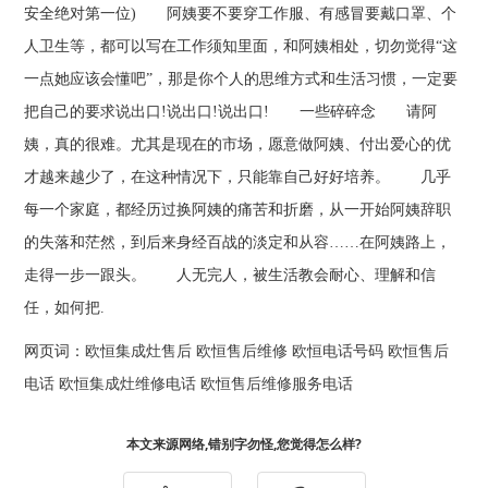
安全绝对第一位) 阿姨要不要穿工作服、有感冒要戴口罩、个
人卫生等，都可以写在工作须知里面，和阿姨相处，切勿觉得“这
一点她应该会懂吧”，那是你个人的思维方式和生活习惯，一定要
把自己的要求说出口!说出口!说出口! 一些碎碎念 请阿
姨，真的很难。尤其是现在的市场，愿意做阿姨、付出爱心的优
才越来越少了，在这种情况下，只能靠自己好好培养。 几乎
每一个家庭，都经历过换阿姨的痛苦和折磨，从一开始阿姨辞职
的失落和茫然，到后来身经百战的淡定和从容……在阿姨路上，
走得一步一跟头。 人无完人，被生活教会耐心、理解和信
任，如何把.
网页词：
欧恒集成灶售后
欧恒售后维修
欧恒电话号码
欧恒售后
电话
欧恒集成灶维修电话
欧恒售后维修服务电话
本文来源网络,错别字勿怪,您觉得怎么样?