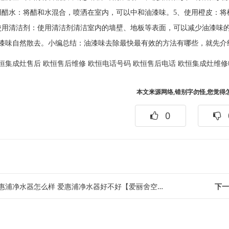
用醋水：将醋和水混合，喷洒在室内，可以中和油漆味。5、使用橙皮：
使用清洁剂：使用清洁剂清洁室内的墙壁、地板等表面，可以减少油漆味
漆味自然散去。小编总结：油漆味去除最快最有效的方法有哪些，就先介
恒集成灶售后
欧恒售后维修
欧恒电话号码
欧恒售后电话
欧恒集成灶维修
本文来源网络,错别字勿怪,您觉得
0
惠浦净水器怎么样 爱惠浦净水器好不好【爱丽舍空调故障
下一