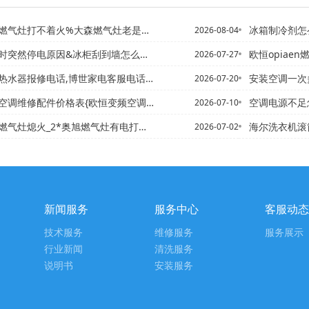
气灶打不着火%大森燃气灶老是打不着火
冰箱制冷剂怎么加 冰箱加
2026-08-04
时突然停电原因&冰柜刮到墙怎么处理
欧恒opiaen燃气
2026-07-27
电话,博世家电客服电话#欧恒博世热水器的维修电话,博世24小时...
安装空调一次多
2026-07-20
配件价格表{欧恒变频空调维修配件价格表大全2027年最新收费标准
空调电源不足
2026-07-10
气灶熄火_2*奥旭燃气灶有电打不着火
海尔洗衣机滚筒锁住了门打不
2026-07-02
新闻服务
服务中心
客服动态
技术服务
维修服务
服务展示
行业新闻
清洗服务
说明书
安装服务