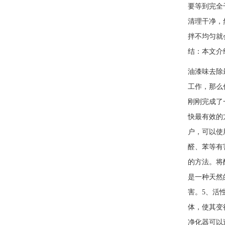
要等到完全
清理干净，
拌不均匀就
结：本文介
油漆味去除
工作，那
刚刚完成了
快最有效的
户，可以使
醛、苯等有
的方法。将
是一种天然
害。5、活
体，使其变
净化器可以