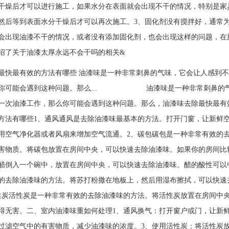
干燥后才可以进行施工，如果水分在表面就会出现不干的情况，特别是家
然后等到表面水分干燥后才可以再次施工。3、固化剂没有搅拌好，通常
会出现油漆不干的情况，或者没有添加固化剂，也会出现这样的问题，在
绍了关于油漆太厚永远不会干吗的相关&
最快最有效的方法有哪些 油漆味是一种非常刺鼻的气味，它会让人感到
么你可能会遇到这种问题。那么... 油漆味是一种非常刺鼻的气味
一次油漆工作，那么你可能会遇到这种问题。那么，油漆味去除最快最有
方法有哪些1、通风通风是去除油漆味最基本的方法。打开门窗，让新鲜
用空气净化器或者风扇来增加空气流通。2、碳包碳包是一种非常有效的
害物质。将碳包放置在房间中央，可以快速去除油漆味。如果你的房间比
醋倒入一个碗中，放置在房间中央，可以快速去除油漆味。醋的酸性可以
的去除油漆味的方法。将苏打粉撒在地板上，然后用湿布擦拭，可以快速
性炭活性炭是一种非常有效的去除油漆味的方法。将活性炭放置在房间中
得无害。二、室内油漆味重如何处理1、通风换气：打开窗户或门，让新
过滤空气中的有害物质，减少油漆味的浓度。3、使用活性炭：将活性炭